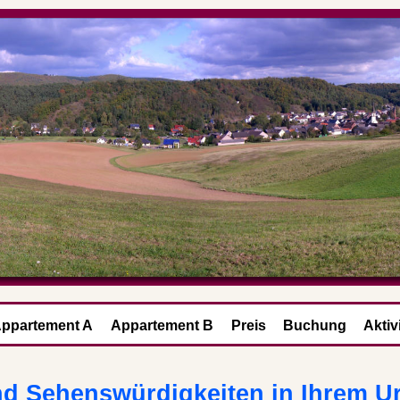
ppartement A
Appartement B
Preis
Buchung
Aktiv
und Sehenswürdigkeiten in Ihrem U